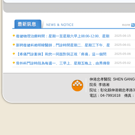
復健物理治療時間：星期一至星期六早上08:00-12:00、星期
2025-06-15
一至星期五下午13:00-18:00 ，星期二、五晚上18:30-21:00
新聘復健科賴明暐醫師，門診時間星期二、星期三下午、星
2025-06-01
期四早上。
【疼痛門診案例】和您一同面對與正視「疼痛」這一個問
2025-05-06
題，接受疼痛治療，早日脫離疼痛的惡夢。
骨外科門診時段為每週一、三早上、星期五晚上，由秀傳骨
2025-05-02
科醫療團隊服務。星期五早上由沙鹿童綜合醫院骨科醫師服
務.
伸港忠孝醫院 SHEN GANG J
院長 李德湘
院址：彰化縣伸港鄉忠孝路3
電話：04-7991618 傳真：