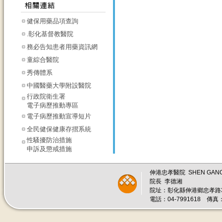
健保用藥品項查詢
.彰化基督教醫院
務必告知患者用藥資訊網
童綜合醫院
秀傳體系
中國醫藥大學附設醫院
行政院衛生署
電子病歷推動專區
電子病歷推動宣導短片
全民健保健康存摺系統
性騷擾防治措施
申訴及懲戒措施
伸港忠孝醫院 SHEN GANG J
院長 李德湘
院址：彰化縣伸港鄉忠孝路
電話：04-7991618 傳真：